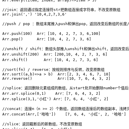
Arr
.
every
(
(
item
,
 index
,
 array
)
=>
item 
>
5
)
//join：返回通过指定连接符str把数组连接成字符串，不改变原数组
arr
.
join
(
','
)
'10,4,2,7,3,6'
//push / pop ：数组末尾推入push和弹出pop，返回改变后数组的长
Arr
.
push
(
100
)
  Arr：
[
10
,
4
,
2
,
7
,
3
,
6
,
100
]
Arr
.
pop
(
)
      Arr：
[
10
,
4
,
2
,
7
,
3
,
6
]
//unshift / shift：数组头部推入unshift和弹出shift，返
Arr
.
unshift
(
200
)
  Arr：
[
200
,
10
,
4
,
2
,
7
,
3
,
6
]
Arr
.
shift
(
)
       Arr：
[
10
,
4
,
2
,
7
,
3
,
6
]
//sort(fn) / reverse：按规则排序与反转，改变原数组
Arr
.
sort
(
(
a
,
b
)
=>
a 
>
 b
)
  Arr
:
[
2
,
3
,
4
,
6
,
7
,
10
]
Arr
.
reverse
(
)
           Arr
:
[
10
,
7
,
6
,
4
,
3
,
2
]
//splice：返回删除元素组成的数组，从start处开始删除number个
Arr
.
arr
.
splice
(
0
,
1
)
    Arr：
[
7
,
6
,
4
,
3
,
2
]
Arr
.
splice
(
3
,
1
,
'小红'
)
 Arr：
[
7
,
6
,
4
,
'小红'
,
2
]
//concat：连接n（n >= 2）个数组，返回数组连接后的数组副本，浅
Arr
.
concat
(
Arr
,
[
'哈哈'
]
)
[
7
,
6
,
4
,
'小红'
,
2
,
'哈哈'
]
//slice：返回截断后的新数组，不改变原数组