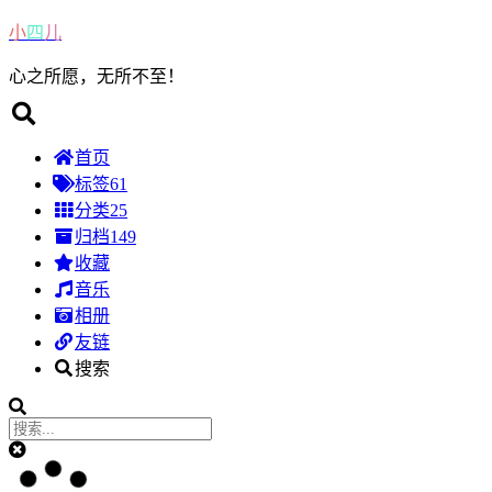
小
四
儿
心之所愿，无所不至！
首页
标签
61
分类
25
归档
149
收藏
音乐
相册
友链
搜索