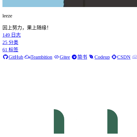
leeze
因上努力，果上随缘！
149
日志
25
分类
61
标签
GitHub
Teambition
Gitee
简书
Codeup
CSDN