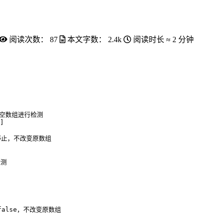
阅读次数：
87
本文字数：
2.4k
阅读时长 ≈
2 分钟
对空数组进行检测
]
or来停止，不改变原数组
检测
false，不改变原数组