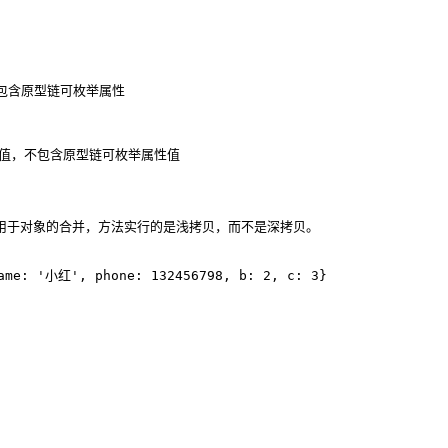
，不包含原型链可枚举属性
属性值，不包含原型链可枚举属性值
e1 )  方法用于对象的合并，方法实行的是浅拷贝，而不是深拷贝。
ame
:
'小红'
,
phone
:
132456798
,
b
:
2
,
c
:
3
}