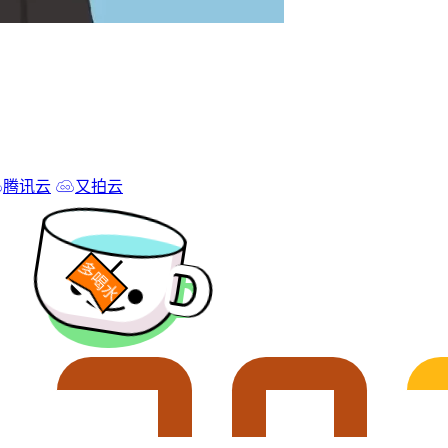
腾讯云
又拍云
多喝水