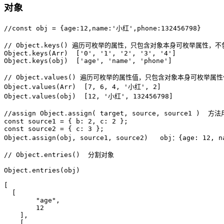
对象
//const obj = {age:12,name:'小红',phone:132456798}
// Object.keys() 遍历可枚举的属性，只包含对象本身可枚举属性
Object
.
keys
(
Arr
)
[
'0'
,
'1'
,
'2'
,
'3'
,
'4'
]
Object
.
keys
(
obj
)
[
'age'
,
'name'
,
'phone'
]
// Object.values() 遍历可枚举的属性值，只包含对象本身可枚举
Object
.
values
(
Arr
)
[
7
,
6
,
4
,
'小红'
,
2
]
Object
.
values
(
obj
)
[
12
,
'小红'
,
132456798
]
//assign Object.assign( target, source, sourc
const
 source1 
=
{
b
:
2
,
c
:
2
}
;
const
 source2 
=
{
c
:
3
}
;
Object
.
assign
(
obj
,
 source1
,
 source2
)
   obj：
{
age
:
12
,
n
// Object.entries()  分割对象
Object
.
entries
(
obj
)
[
[
"age"
,
12
]
,
[