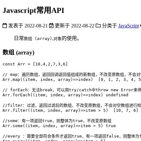
Javascript常用API
发表于
2022-08-21
更新于
2022-08-22
分类于
JavaScript
日常
,
的使用。
数组 (array)
对象
数组 (array)
const
 Arr 
=
[
10
,
4
,
2
,
7
,
3
,
6
]
// map：遍历数组，返回回调返回值组成的新数组，不改变原数组，不会
Arr
.
map
(
(
item
,
 index
,
 array
)
=>
index
)
[
0
,
1
,
2
,
3
,
4
,
5
// forEach：无法break，可以用try/catch中throw new Err
Arr
.
forEach
(
(
item
,
 index
,
 array
)
=>
index
)
undefined
//filter：过滤，返回过滤后的数组，不改变原数组，不会对空数组进行
Arr
.
filter
(
(
item
,
 index
,
 array
)
=>
item 
>
5
)
[
10
,
7
,
6
]
//some：有一项返回true，则整体为true，不改变原数组
Arr
.
some
(
(
item
,
 index
,
 array
)
=>
item 
>
5
)
true
//every ：需要全部符合条件才返回true，有一项返回false，则整体为