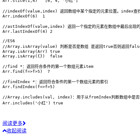
Arr
.
slice
(
1
,
4
)
[
6
,
4
,
'小红'
]
//indexOf(value,index) 返回数组中某个指定的元素位置。inde
Arr
.
indexOf
(
6
)
1
//astIndexOf(value,index) 返回一个指定的元素在数组中最
Arr
.
lastIndexOf
(
4
)
2
//ES6
//Array.isArray(value) 判断是否是数组 是返回true否则返回fals
Array
.
isArray
(
Arr
)
true
Array
.
isArray
(
{
}
)
false
//find *：返回符合条件的第一个数组元素item
Arr
.
find
(
f
=>
f
>
5
)
7
//findIndex *：返回符合条件的第一个数组元素的索引
Arr
.
findIndex
(
f
=>
f
>
5
)
//Array.includes(val, index)：用于从fromIndex判断数组中是
Arr
.
includes
(
'小红'
)
true
阅读更多
收起阅读