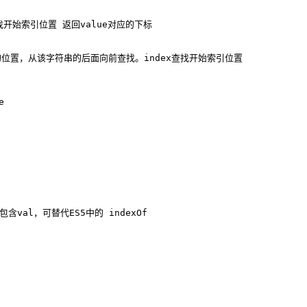
x查找开始索引位置 返回value对应的下标
后出现的位置，从该字符串的后面向前查找。index查找开始索引位置
e
否包含val，可替代ES5中的 indexOf