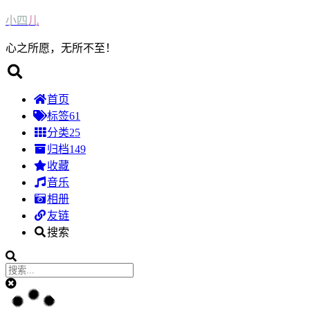
小
四
儿
心之所愿，无所不至！
首页
标签
61
分类
25
归档
149
收藏
音乐
相册
友链
搜索