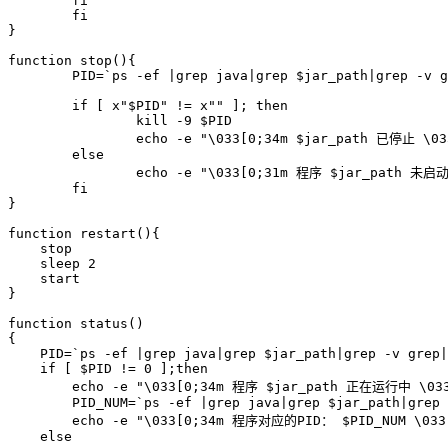
fi
fi
}
function
stop
(
)
{
PID
=
`
ps
-ef
|
grep
java
|
grep
 $jar_path
|
grep
-v
g
if
[
 x
"
$PID
"
!=
 x
""
]
;
then
kill
-9
$PID
echo
-e
"
\033
[0;34m 
$jar_path
 已停止 
\03
else
echo
-e
"
\033
[0;31m 程序 
$jar_path
 未启
fi
}
function
restart
(
)
{
    stop

sleep
2
}
function
status
(
)
{
PID
=
`
ps
-ef
|
grep
java
|
grep
 $jar_path
|
grep
-v
grep
|
if
[
$PID
!=
0
]
;
then
echo
-e
"
\033
[0;34m 程序 
$jar_path
 正在运行中 
\03
PID_NUM
=
`
ps
-ef
|
grep
java
|
grep
 $jar_path
|
grep
echo
-e
"
\033
[0;34m 程序对应的PID： 
$PID_NUM
\033
else