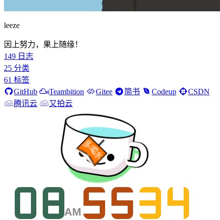
leeze
因上努力，果上随缘！
149
日志
25
分类
61
标签
GitHub
Teambition
Gitee
简书
Codeup
CSDN
腾讯云
又拍云
多喝水