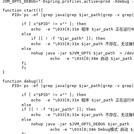
JVM_OPTS_DEBUG
=
"-Dspring.profiles.active=prod -Xdebug -
function
start
(
)
{
PID
=
`
ps
-ef
|
grep
java
|
grep
 $jar_path
|
grep
-v
grep
|
if
[
 x
"
$PID
"
!=
 x
""
]
;
then
echo
-e
"
\033
[0;31m 程序 
$jar_path
 正在运行
else
if
[
[
!
-f
"
$jar_path
"
]
]
;
then
echo
-e
"
\033
[0;31m 
$jar_path
 不存在，无法操
else
nohup
java
-jar
$JVM_OPTS
$jar_path
>
 /dev
echo
-e
"
\033
[0;34m 启动 
$jar_path
fi
fi
}
function
debug
(
)
{
PID
=
`
ps
-ef
|
grep
java
|
grep
 $jar_path
|
grep
-v
grep
|
if
[
 x
"
$PID
"
!=
 x
""
]
;
then
echo
-e
"
\033
[0;31m 程序 
$jar_path
 正在运行
else
if
[
[
!
-f
"
$jar_path
"
]
]
;
then
echo
-e
"
\033
[0;31m 
$jar_path
 不存在，无法操
else
nohup
java
-jar
$JVM_OPTS_DEBUG
$jar_path
echo
-e
"
\033
[0;34m Debug模式 启动 
$