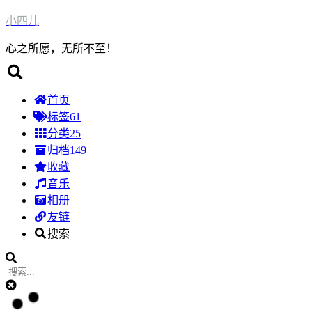
小
四
儿
心之所愿，无所不至！
首页
标签
61
分类
25
归档
149
收藏
音乐
相册
友链
搜索