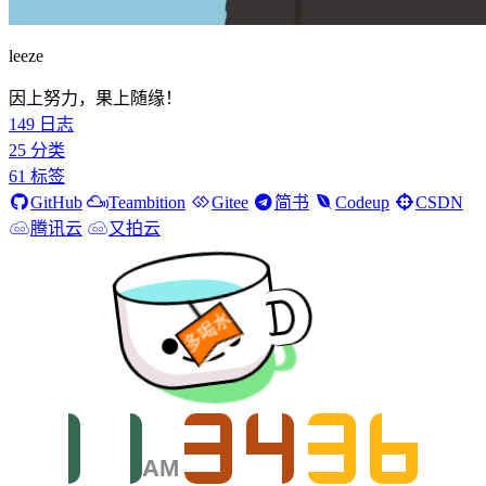
leeze
因上努力，果上随缘！
149
日志
25
分类
61
标签
GitHub
Teambition
Gitee
简书
Codeup
CSDN
腾讯云
又拍云
多喝水