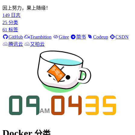
因上努力，果上随缘！
149
日志
25
分类
61
标签
GitHub
Teambition
Gitee
简书
Codeup
CSDN
腾讯云
又拍云
多喝水
Docker
分类