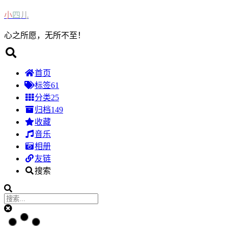
小
四
儿
心之所愿，无所不至！
首页
标签
61
分类
25
归档
149
收藏
音乐
相册
友链
搜索